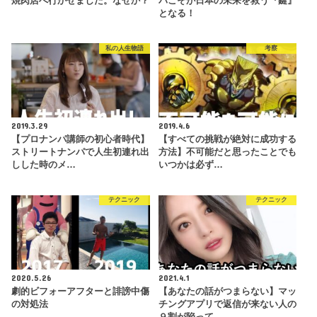
焼肉店へ行かせました。なぜか？
パこそが日本の未来を救う『鍵』
となる！
私の人生物語
考察
2019.3.29
2019.4.6
【プロナンパ講師の初心者時代】
【すべての挑戦が絶対に成功する
ストリートナンパで人生初連れ出
方法】不可能だと思ったことでも
しした時のメ…
いつかは必ず…
テクニック
テクニック
2020.5.26
2021.4.1
劇的ビフォーアフターと誹謗中傷
【あなたの話がつまらない】マッ
の対処法
チングアプリで返信が来ない人の
９割が陥って…