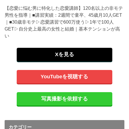
【恋愛に悩む男に特化した恋愛講師】120名以上の非モテ
男性を指導｜■講習実績：2週間で童卒、45歳月10人GET
｜■30歳非モテ▷恋愛講習で600万使う▷1年で100人
GET▷自分史上最高の女性と結婚｜基本テンションが高
い
Xを見る
YouTubeを視聴する
写真撮影を依頼する
カテゴリー