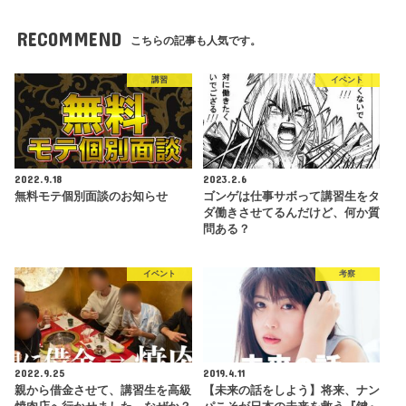
RECOMMEND
こちらの記事も人気です。
講習
イベント
2022.9.18
2023.2.6
無料モテ個別面談のお知らせ
ゴンゲは仕事サボって講習生をタ
ダ働きさせてるんだけど、何か質
問ある？
イベント
考察
2022.9.25
2019.4.11
親から借金させて、講習生を高級
【未来の話をしよう】将来、ナン