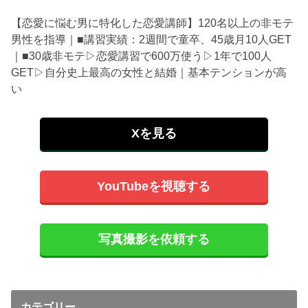
【恋愛に悩む男に特化した恋愛講師】120名以上の非モテ
男性を指導｜■講習実績：2週間で童卒、45歳月10人GET
｜■30歳非モテ▷恋愛講習で600万使う▷1年で100人
GET▷自分史上最高の女性と結婚｜基本テンションが高
い
Xを見る
YouTubeを視聴する
写真撮影を依頼する
カテゴリー