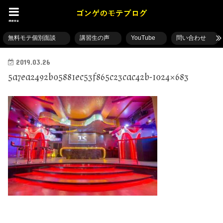
menu
無料モテ個別面談
講習生の声
YouTube
問い合わせ
2019.03.26
5a7ea2492b05881ec53f865c23cac42b-1024×683