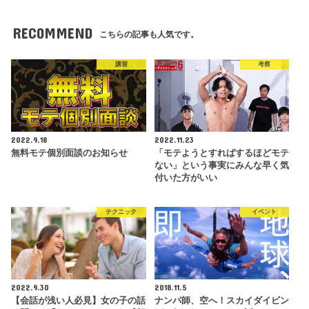
RECOMMEND
こちらの記事も人気です。
講習
考察
2022.9.18
2022.11.23
無料モテ個別面談のお知らせ
「モテようとすればするほどモテ
ない」という事実にみんな早く気
付いた方がいい
テクニック
イベント
2022.9.30
2018.11.5
【会話が浅い人必見】女の子の話
ナンパ師、空へ！スカイダイビン