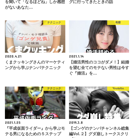
を聞いて「なるほどね」しか感想
グに行ってきたときの話
がないあなた…
テクニック
考察
2020.4.21
2021.1.14
くまクッキングさんのマーケティ
【婚活男性のココがダメ！】結婚
ングから学ぶナンパテクニック
を望む全てのモテない男性は今す
ぐ『婚活』を…
テクニック
Youtube
2021.1.25
2019.3.8
『平成仮面ライダー』から学ぶモ
【ゴンゲのナンパチャンネル総集
テる男になるための５ステップ
編Vol.２】グダ崩しトークスクリ