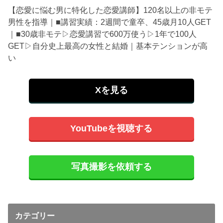
【恋愛に悩む男に特化した恋愛講師】120名以上の非モテ
男性を指導｜■講習実績：2週間で童卒、45歳月10人GET
｜■30歳非モテ▷恋愛講習で600万使う▷1年で100人
GET▷自分史上最高の女性と結婚｜基本テンションが高
い
Xを見る
YouTubeを視聴する
写真撮影を依頼する
カテゴリー