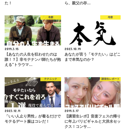
た！
ら、親父の存…
考察
考察
2019.3.15
2023.10.19
【あなたの人生を狂わせたのは
あなたが言う「モテたい」はどこ
誰！？】非モテナンパ師たちが抱
まで本気なのか？
える"トラウマ…
テクニック
講習生レポート
2023.12.11
2019.5.17
「いい人止り男性」が着るだけで
【講習生レポ】音楽フェスの帰り
モテるデート服はコレだ！
に年上パリピギャルと大洪水セッ
クス！コンサ…