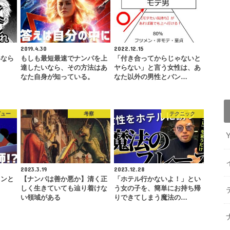
2019.4.30
2022.12.15
いなら
もしも最短最速でナンパを上
「付き合ってからじゃないと
達したいなら、その方法はあ
ヤらない」と言う女性は、あ
なた自身が知っている。
なた以外の男性とバン…
ビュー
考察
テクニック
2023.3.19
2023.12.28
ミンと
【ナンパは善か悪か】清く正
「ホテル行かないよ！」とい
しく生きていても辿り着けな
う女の子を、簡単にお持ち帰
い領域がある
りできてしまう魔法の…