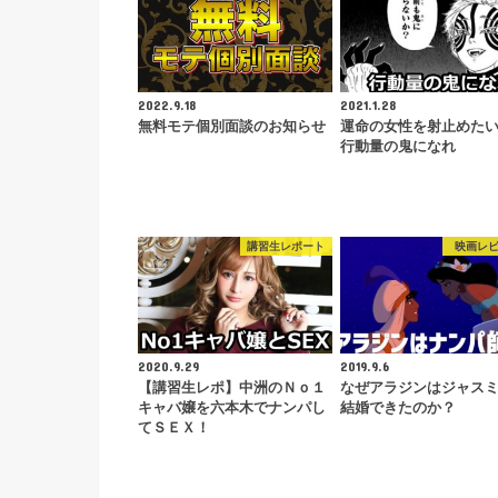
2022.9.18
2021.1.28
無料モテ個別面談のお知らせ
運命の女性を射止めた
行動量の鬼になれ
講習生レポート
映画レ
2020.9.29
2019.9.6
【講習生レポ】中洲のＮｏ１
なぜアラジンはジャス
キャバ嬢を六本木でナンパし
結婚できたのか？
てＳＥＸ！