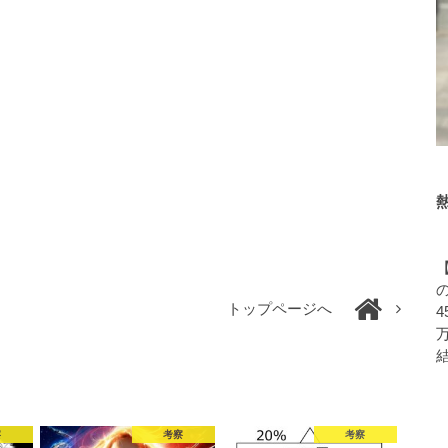
トップページへ
4
察
考察
考察