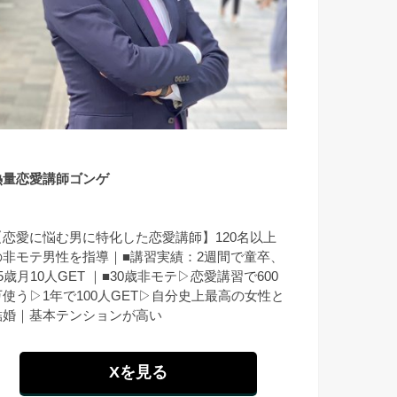
熱量恋愛講師ゴンゲ
【恋愛に悩む男に特化した恋愛講師】120名以上
の非モテ男性を指導｜■講習実績：2週間で童卒、
5歳月10人GET ｜■30歳非モテ▷恋愛講習で600
万使う▷1年で100人GET▷自分史上最高の女性と
結婚｜基本テンションが高い
Xを見る