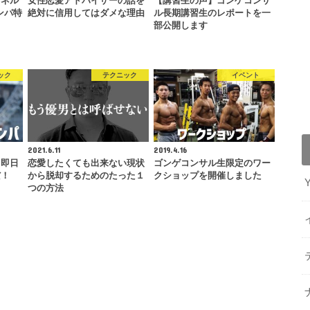
ンネル
女性恋愛アドバイザーの話を
【講習生の声】ゴンゲコンサ
ンパ特
絶対に信用してはダメな理由
ル長期講習生のレポートを一
部公開します
ック
テクニック
イベント
2021.6.11
2019.4.16
て即日
恋愛したくても出来ない現状
ゴンゲコンサル生限定のワー
だ！
から脱却するためのたった１
クショップを開催しました
つの方法