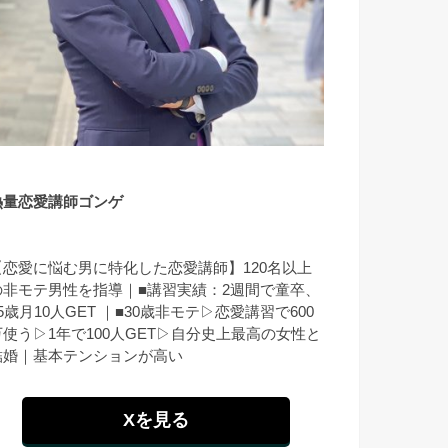
熱量恋愛講師ゴンゲ
【恋愛に悩む男に特化した恋愛講師】120名以上
の非モテ男性を指導｜■講習実績：2週間で童卒、
5歳月10人GET ｜■30歳非モテ▷恋愛講習で600
万使う▷1年で100人GET▷自分史上最高の女性と
結婚｜基本テンションが高い
Xを見る