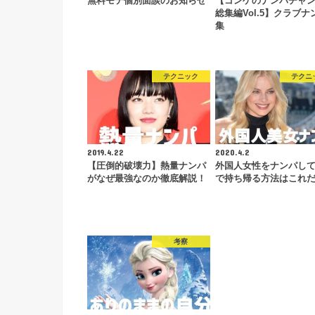
無料モテ個別面談のお知らせ
【ゴンゲのナンパチャ
総集編Vol.5】クラブナ
集
テクニック
テクニ
2019.4.22
2020.4.2
【圧倒的破壊力】熱量ナンパ
外国人女性をナンパし
がなぜ最強なのか徹底解説！
で持ち帰る方法はこれ
考察