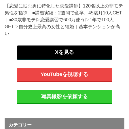
【恋愛に悩む男に特化した恋愛講師】120名以上の非モテ
男性を指導｜■講習実績：2週間で童卒、45歳月10人GET
｜■30歳非モテ▷恋愛講習で600万使う▷1年で100人
GET▷自分史上最高の女性と結婚｜基本テンションが高
い
Xを見る
YouTubeを視聴する
写真撮影を依頼する
カテゴリー