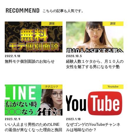
RECOMMEND
こちらの記事も人気です。
講習
講習
2022.9.18
2020.10.5
無料モテ個別面談のお知らせ
経験人数１ケタから、月１０人の
女性を魅了する男になるモテ塾
テクニック
Youtube
2023.12.9
2023.1.18
いい人止まり男性のためのLINE
なぜゴンゲのYouTubeチャンネ
の返信が来なくなった理由と挽回
ルは地味なのか？