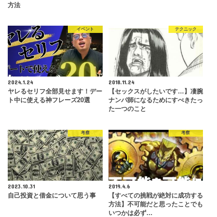
方法
イベント
テクニック
2024.1.24
2018.11.24
ヤレるセリフ全部見せます！デー
【セックスがしたいです…】凄腕
ト中に使える神フレーズ20選
ナンパ師になるためにすべきたっ
た一つのこと
考察
考察
2023.10.31
2019.4.6
自己投資と借金について思う事
【すべての挑戦が絶対に成功する
方法】不可能だと思ったことでも
いつかは必ず…