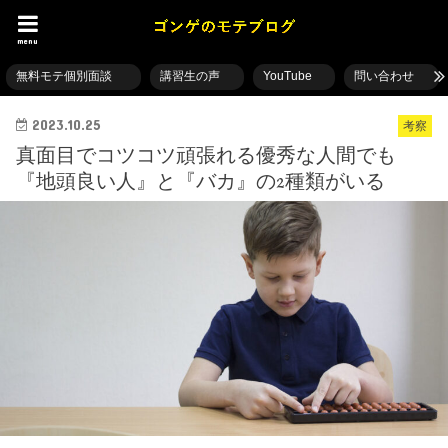
menu
無料モテ個別面談
講習生の声
YouTube
問い合わせ
2023.10.25
考察
真面目でコツコツ頑張れる優秀な人間でも
『地頭良い人』と『バカ』の2種類がいる