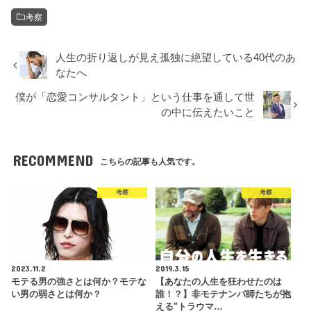
考察
人生の折り返しが見え孤独に絶望している40代のあ
なたへ
僕が「恋愛コンサルタント」という仕事を通して世
の中に伝えたいこと
RECOMMEND
こちらの記事も人気です。
考察
考察
2023.11.2
2019.3.15
モテる男の強さとは何か？モテな
【あなたの人生を狂わせたのは
い男の弱さとは何か？
誰！？】非モテナンパ師たちが抱
える"トラウマ…