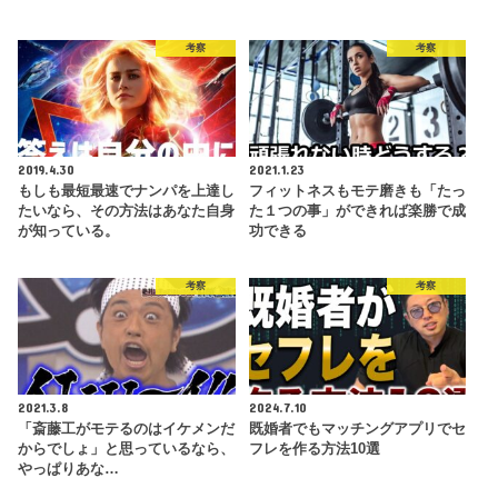
考察
考察
2019.4.30
2021.1.23
もしも最短最速でナンパを上達し
フィットネスもモテ磨きも「たっ
たいなら、その方法はあなた自身
た１つの事」ができれば楽勝で成
が知っている。
功できる
考察
考察
2021.3.8
2024.7.10
「斎藤工がモテるのはイケメンだ
既婚者でもマッチングアプリでセ
からでしょ」と思っているなら、
フレを作る方法10選
やっぱりあな…