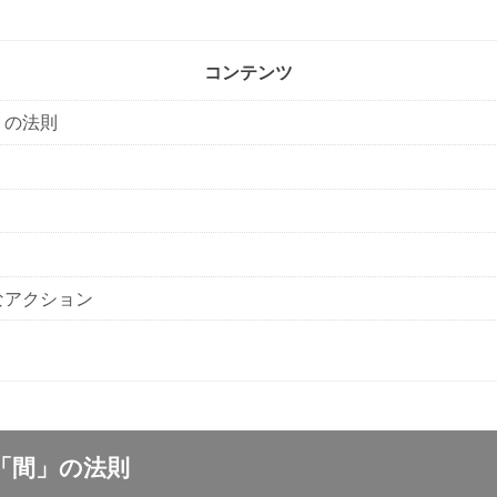
コンテンツ
」の法則
なアクション
「間」の法則