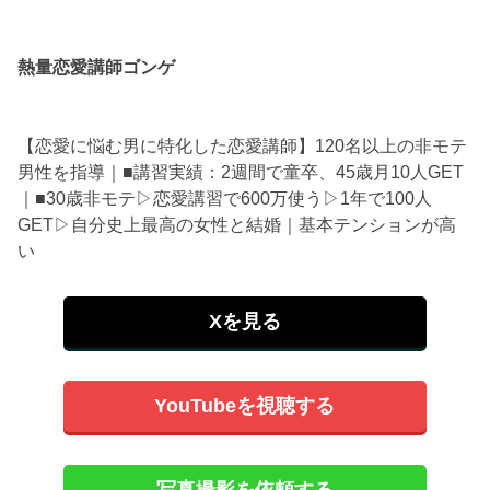
熱量恋愛講師ゴンゲ
【恋愛に悩む男に特化した恋愛講師】120名以上の非モテ
男性を指導｜■講習実績：2週間で童卒、45歳月10人GET
｜■30歳非モテ▷恋愛講習で600万使う▷1年で100人
GET▷自分史上最高の女性と結婚｜基本テンションが高
い
Xを見る
YouTubeを視聴する