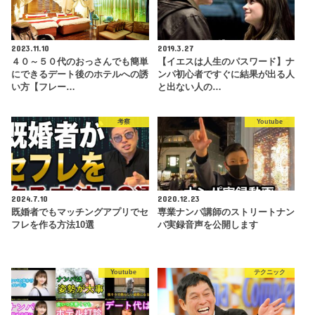
2023.11.10
2019.3.27
４０～５０代のおっさんでも簡単
【イエスは人生のパスワード】ナ
にできるデート後のホテルへの誘
ンパ初心者ですぐに結果が出る人
い方【フレー…
と出ない人の…
考察
Youtube
2024.7.10
2020.12.23
既婚者でもマッチングアプリでセ
専業ナンパ講師のストリートナン
フレを作る方法10選
パ実録音声を公開します
Youtube
テクニック