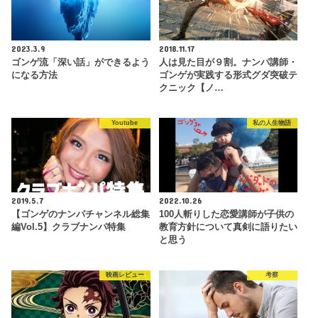
2023.3.9
2018.11.17
ゴンゲ流「深い話」ができるよう
人は見た目が９割。ナンパ講師・
になる方法
ゴンゲが実践する形式グダ突破テ
クニック【ノ…
Youtube
私の人生物語
2019.5.7
2022.10.26
【ゴンゲのナンパチャンネル総集
100人斬りした恋愛講師が子供の
編Vol.5】クラブナンパ特集
教育方針について真剣に語りたい
と思う
映画レビュー
考察