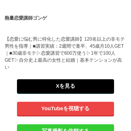
熱量恋愛講師ゴンゲ
【恋愛に悩む男に特化した恋愛講師】120名以上の非モテ
男性を指導｜■講習実績：2週間で童卒、45歳月10人GET
｜■30歳非モテ▷恋愛講習で600万使う▷1年で100人
GET▷自分史上最高の女性と結婚｜基本テンションが高
い
Xを見る
YouTubeを視聴する