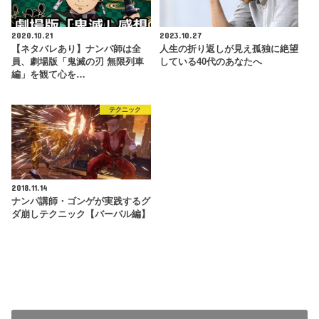
2020.10.21
2023.10.27
【ネタバレあり】ナンパ師は全
人生の折り返しが見え孤独に絶望
員、劇場版「鬼滅の刃 無限列車
している40代のあなたへ
編」を観て心を…
テクニック
2018.11.14
ナンパ講師・ゴンゲが実践するグ
ダ崩しテクニック【バーバル編】