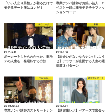
「いい人止り男性」が着るだけで
専業ナンパ講師がお笑い芸人・ロ
モテるデート服はコレだ！
ペスと一緒に非モテ男子をファッ
ションコーデ…
テクニック
考察
2021.4.14
2019.3.13
ポーカーをしたらわかった、非モ
【出会いがないならナンパしよう
テの人生を一発逆転する方法
ぜ】アラサーが直面する人生の選
択肢３パターン
Youtube
講習生レポート
2020.12.23
2019.1.31
専業ナンパ講師のストリートナン
【講習生レポ】ペアーズで出会っ