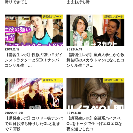
帰りできてし…
ままお持ち帰…
講習生レポート
講習生レポート
2019.2.19
2020.6.19
【講習生レポ】性欲の強いヨガイ
【講習生レポ】童貞大学生から歌
ンストラクターとSEX！ナンパ
舞伎町のスカウトマンになったコ
コンサル生 …
ンサル生Ｔさ…
講習生レポート
講習生レポート
2022.12.20
2019.6.18
【講習生レポ】コリドー街ナンパ
【講習生レポ】金融系ハイスぺ
で即日お持ち帰りしたOLと朝ま
OLをトークで仕上げエロエロな
で７回戦
夜を過ごしたコ…