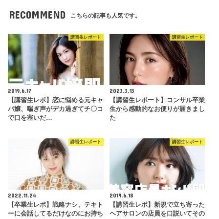
RECOMMEND
こちらの記事も人気です。
講習生レポート
講習生レポート
2019.6.17
2023.3.13
【講習生レポ】恋に悩める元キャ
【講習生レポート】コンサル卒業
バ嬢、喘ぎ声がデカ過ぎてチ〇コ
生から感動的なお便りが届きまし
で口を塞いだ…
た
講習生レポート
講習生レポート
2022.11.24
2019.6.18
【卒業生レポ】戦略ナシ、テキト
【講習生レポ】新規で立ち寄った
ーに会話してるだけなのにお持ち
ヘアサロンの店員を口説いてその