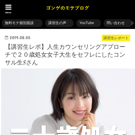
menu
無料モテ個別面談
講習生の声
YouTube
問い合わせ
2019.08.05
講習生レポート
【講習生レポ】人生カウンセリングアプロー
チで２０歳処女女子大生をセフレにしたコン
サル生Sさん