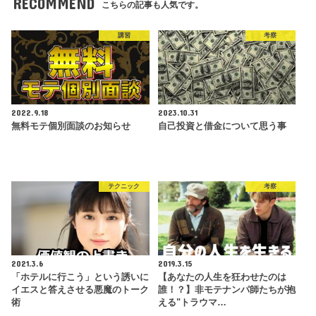
RECOMMEND
こちらの記事も人気です。
講習
考察
2022.9.18
2023.10.31
無料モテ個別面談のお知らせ
自己投資と借金について思う事
テクニック
考察
2021.3.6
2019.3.15
「ホテルに行こう」という誘いに
【あなたの人生を狂わせたのは
イエスと答えさせる悪魔のトーク
誰！？】非モテナンパ師たちが抱
術
える"トラウマ…