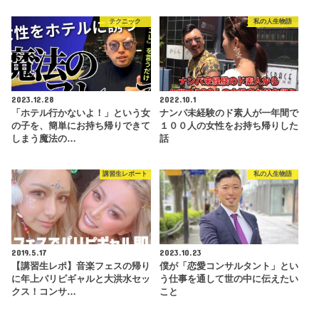
テクニック
私の人生物語
2023.12.28
2022.10.1
「ホテル行かないよ！」という女
ナンパ未経験のド素人が一年間で
の子を、簡単にお持ち帰りできて
１００人の女性をお持ち帰りした
しまう魔法の…
話
講習生レポート
私の人生物語
2019.5.17
2023.10.23
【講習生レポ】音楽フェスの帰り
僕が「恋愛コンサルタント」とい
に年上パリピギャルと大洪水セッ
う仕事を通して世の中に伝えたい
クス！コンサ…
こと