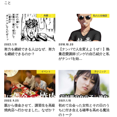
こと
考察
私の人生物語
2023.1.11
2018.10.20
努力を継続できる人はなぜ、努力
【ナンパで人生変えようぜ！】熱
を継続できるのか？
量恋愛講師ゴンゲの自己紹介と私
がナンパを始…
イベント
テクニック
2022.9.25
2021.1.15
親から借金させて、講習生を高級
初めて出会った女性とその日のう
焼肉店へ行かせました。なぜか？
ちに付き合える確率を高める魔法
のトーク