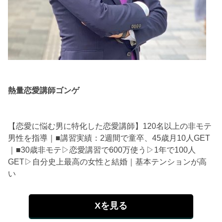
熱量恋愛講師ゴンゲ
【恋愛に悩む男に特化した恋愛講師】120名以上の非モテ
男性を指導｜■講習実績：2週間で童卒、45歳月10人GET
｜■30歳非モテ▷恋愛講習で600万使う▷1年で100人
GET▷自分史上最高の女性と結婚｜基本テンションが高
い
Xを見る