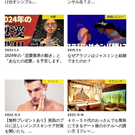
け出すシンプル…
ンサル生Ｔさ…
考察
映画レビュー
2024.1.4
2019.9.6
2024年の「恋愛業界の動き」と
なぜアラジンはジャスミンと結婚
「あなたの恋愛」を予言します。
できたのか？
イベント
テクニック
2022.11.5
2023.11.10
【無料プレゼントあり】美肌のプ
４０～５０代のおっさんでも簡単
ロに正しいメンズスキンケア対策
にできるデート後のホテルへの誘
を聞いたら、…
い方【フレー…