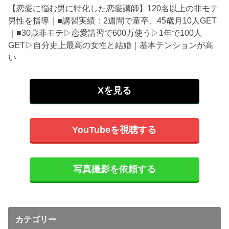
【恋愛に悩む男に特化した恋愛講師】120名以上の非モテ
男性を指導｜■講習実績：2週間で童卒、45歳月10人GET
｜■30歳非モテ▷恋愛講習で600万使う▷1年で100人
GET▷自分史上最高の女性と結婚｜基本テンションが高
い
Xを見る
YouTubeを視聴する
写真撮影を依頼する
カテゴリー