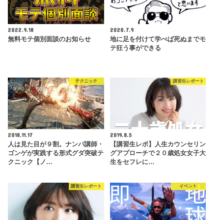
2022.9.18
2020.7.9
無料モテ個別面談のお知らせ
地に足を付けて学べば死ぬまでモ
テ狂う事ができる
テクニック
講習生レポート
2018.11.17
2019.8.5
人は見た目が９割。ナンパ講師・
【講習生レポ】人生カウンセリン
ゴンゲが実践する形式グダ突破テ
グアプローチで２０歳処女女子大
クニック【ノ…
生をセフレに…
講習生レポート
イベント