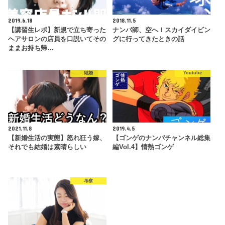
2019.6.18
2018.11.5
【講習生レポ】新規で立ち寄った
ナンパ師、空へ！スカイダイビン
ヘアサロンの店員を口説いてその
グに行ってきたときの話
ままお持ち帰…
結婚
Youtube
2021.11.8
2019.4.5
【新婚生活の実態】怒れ狂う嫁、
【ゴンゲのナンパチャンネル総集
それでも結婚は素晴らしい
編Vol.4】情熱ゴンゲ
考察