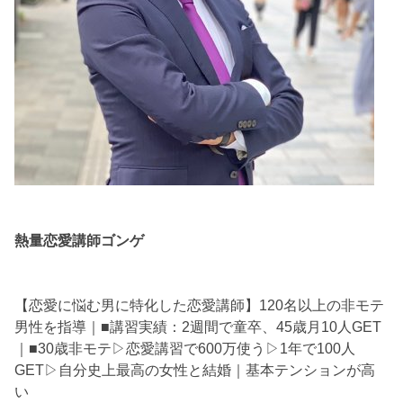
熱量恋愛講師ゴンゲ
【恋愛に悩む男に特化した恋愛講師】120名以上の非モテ
男性を指導｜■講習実績：2週間で童卒、45歳月10人GET
｜■30歳非モテ▷恋愛講習で600万使う▷1年で100人
GET▷自分史上最高の女性と結婚｜基本テンションが高
い