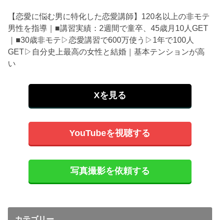
【恋愛に悩む男に特化した恋愛講師】120名以上の非モテ
男性を指導｜■講習実績：2週間で童卒、45歳月10人GET
｜■30歳非モテ▷恋愛講習で600万使う▷1年で100人
GET▷自分史上最高の女性と結婚｜基本テンションが高
い
Xを見る
YouTubeを視聴する
写真撮影を依頼する
カテゴリー