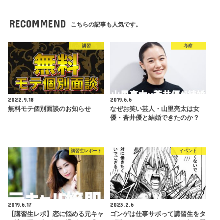
RECOMMEND
こちらの記事も人気です。
講習
考察
2022.9.18
2019.6.6
無料モテ個別面談のお知らせ
なぜお笑い芸人・山里亮太は女
優・蒼井優と結婚できたのか？
講習生レポート
イベント
2019.6.17
2023.2.6
【講習生レポ】恋に悩める元キャ
ゴンゲは仕事サボって講習生をタ