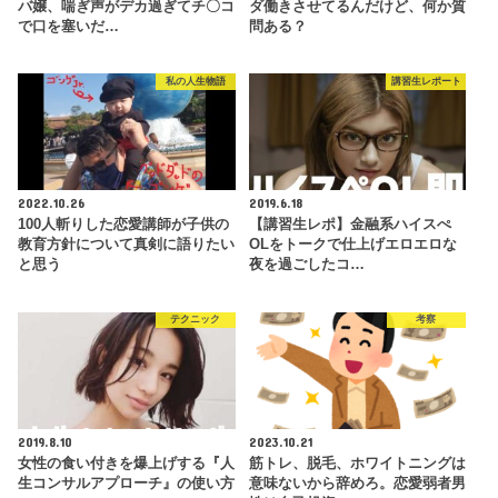
バ嬢、喘ぎ声がデカ過ぎてチ〇コ
ダ働きさせてるんだけど、何か質
で口を塞いだ…
問ある？
私の人生物語
講習生レポート
2022.10.26
2019.6.18
100人斬りした恋愛講師が子供の
【講習生レポ】金融系ハイスぺ
教育方針について真剣に語りたい
OLをトークで仕上げエロエロな
と思う
夜を過ごしたコ…
テクニック
考察
2019.8.10
2023.10.21
女性の食い付きを爆上げする『人
筋トレ、脱毛、ホワイトニングは
生コンサルアプローチ』の使い方
意味ないから辞めろ。恋愛弱者男