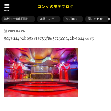
menu
無料モテ個別面談
講習生の声
YouTube
問い合わせ
2019.03.26
5a7ea2492b05881ec53f865c23cac42b-1024×683