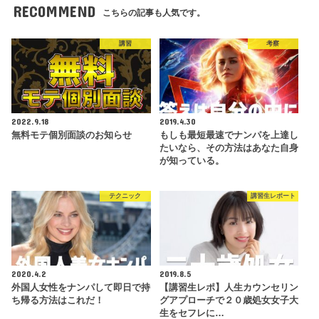
RECOMMEND
こちらの記事も人気です。
講習
考察
2022.9.18
2019.4.30
無料モテ個別面談のお知らせ
もしも最短最速でナンパを上達し
たいなら、その方法はあなた自身
が知っている。
テクニック
講習生レポート
2020.4.2
2019.8.5
外国人女性をナンパして即日で持
【講習生レポ】人生カウンセリン
ち帰る方法はこれだ！
グアプローチで２０歳処女女子大
生をセフレに…