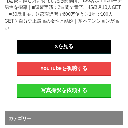
【恋愛に悩む男に特化した恋愛講師】120名以上の非モテ
男性を指導｜■講習実績：2週間で童卒、45歳月10人GET
｜■30歳非モテ▷恋愛講習で600万使う▷1年で100人
GET▷自分史上最高の女性と結婚｜基本テンションが高
い
Xを見る
YouTubeを視聴する
写真撮影を依頼する
カテゴリー