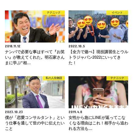
テクニック
イベント
2018.11.12
2022.10.5
ナンパで必要な事はすべて『お笑
【全力で遊べ】現役講習生とウル
い』が教えてくれた。明石家さん
トラジャパン2022にいってき
まに学ぶ“相…
た！
私の人生物語
テクニック
2023.10.23
2019.4.8
僕が「恋愛コンサルタント」とい
女性から急にLINEが返ってこな
う仕事を通して世の中に伝えたい
くなる理由はこれ！相手から追わ
こと
れる方法も…