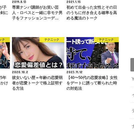
2019.8.13
2021.1.15
が子
専業ナンパ講師がお笑い芸
初めて出会った女性とその日
真剣に
人・ロペスと一緒に非モテ男
のうちに付き合える確率を高
子をファッションコーデ…
める魔法のトーク
ック
テクニック
テクニック
2020.10.2
2023.11.12
5年
彼女いない歴＝年齢の恋愛弱
【40〜50代の恋愛攻略】女性
声かけ
者が恋愛トークで格上証明す
をデートに誘って断られた時
る方法
の対処法