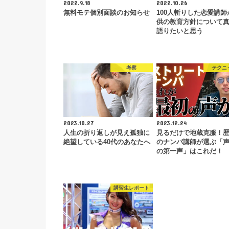
2022.9.18
2022.10.26
無料モテ個別面談のお知らせ
100人斬りした恋愛講師
供の教育方針について
語りたいと思う
考察
テクニ
2023.10.27
2023.12.24
人生の折り返しが見え孤独に
見るだけで地蔵克服！歴
絶望している40代のあなたへ
のナンパ講師が選ぶ「
の第一声」はこれだ！
講習生レポート