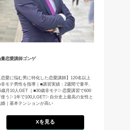
熱量恋愛講師ゴンゲ
【恋愛に悩む男に特化した恋愛講師】120名以上
の非モテ男性を指導｜■講習実績：2週間で童卒、
5歳月10人GET ｜■30歳非モテ▷恋愛講習で600
万使う▷1年で100人GET▷自分史上最高の女性と
結婚｜基本テンションが高い
Xを見る