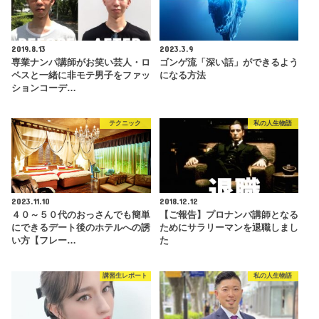
2019.8.13
2023.3.9
専業ナンパ講師がお笑い芸人・ロ
ゴンゲ流「深い話」ができるよう
ペスと一緒に非モテ男子をファッ
になる方法
ションコーデ…
テクニック
私の人生物語
2023.11.10
2018.12.12
４０～５０代のおっさんでも簡単
【ご報告】プロナンパ講師となる
にできるデート後のホテルへの誘
ためにサラリーマンを退職しまし
い方【フレー…
た
講習生レポート
私の人生物語