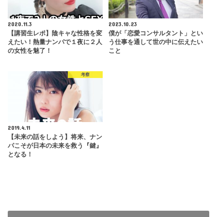
2020.11.3
2023.10.23
【講習生レポ】陰キャな性格を変
僕が「恋愛コンサルタント」とい
えたい！熱量ナンパで１夜に２人
う仕事を通して世の中に伝えたい
の女性を魅了！
こと
考察
2019.4.11
【未来の話をしよう】将来、ナン
パこそが日本の未来を救う『鍵』
となる！