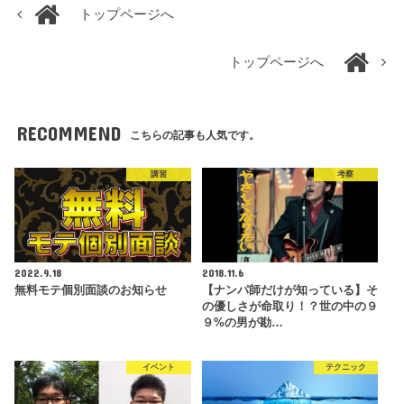
トップページへ
トップページへ
RECOMMEND
こちらの記事も人気です。
講習
考察
2022.9.18
2018.11.6
無料モテ個別面談のお知らせ
【ナンパ師だけが知っている】そ
の優しさが命取り！？世の中の９
９%の男が勘…
イベント
テクニック