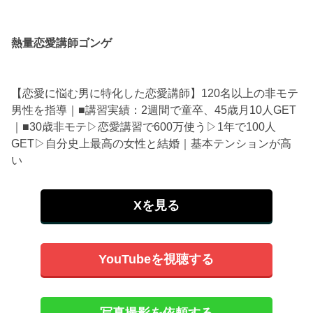
熱量恋愛講師ゴンゲ
【恋愛に悩む男に特化した恋愛講師】120名以上の非モテ
男性を指導｜■講習実績：2週間で童卒、45歳月10人GET
｜■30歳非モテ▷恋愛講習で600万使う▷1年で100人
GET▷自分史上最高の女性と結婚｜基本テンションが高
い
Xを見る
YouTubeを視聴する