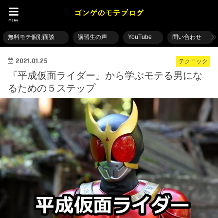
menu
無料モテ個別面談
講習生の声
YouTube
問い合わせ
2021.01.25
テクニック
『平成仮面ライダー』から学ぶモテる男にな
るための５ステップ