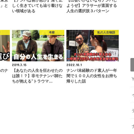
「東京
【ナンパは善か悪か】清く正
【出会いがないならナンパし
る」と
しく生きていても辿り着けな
ようぜ】アラサーが直面する
い領域がある
人生の選択肢３パターン
察
考察
私の人生物語
2019.3.15
2022.10.1
めのナ
【あなたの人生を狂わせたの
ナンパ未経験のド素人が一年
は誰！？】非モテナンパ師た
間で１００人の女性をお持ち
ちが抱える"トラウマ…
帰りした話