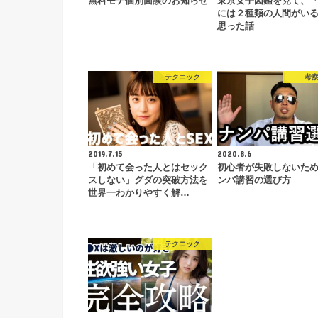
無料モテ個別面談のお知らせ
東京女子図鑑を見て、
には２種類の人間がい
思った話
テクニック
考
2019.7.15
2020.8.6
「初めて会った人とはセック
初心者が失敗しないた
スしない」グダの突破方法を
ンパ講習の選び方
世界一わかりやすく解…
テクニック