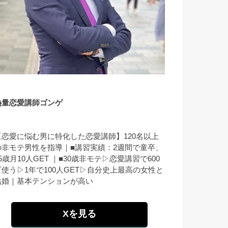
熱量恋愛講師ゴンゲ
【恋愛に悩む男に特化した恋愛講師】120名以上
の非モテ男性を指導｜■講習実績：2週間で童卒、
5歳月10人GET ｜■30歳非モテ▷恋愛講習で600
万使う▷1年で100人GET▷自分史上最高の女性と
結婚｜基本テンションが高い
Xを見る