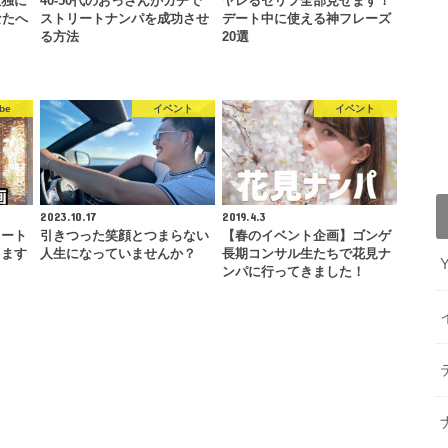
孤独に
40-50代のおっさんがガチで
ヤレるセリフ全部見せます！
なたへ
ストリートナンパを成功させ
デート中に使える神フレーズ
る方法
20選
be
イベント
イベント
2023.10.17
2019.4.3
リート
引きつった笑顔とつまらない
【春のイベント企画】ゴンゲ
します
人生になっていませんか？
長期コンサル生たちで花見ナ
ンパに行ってきました！