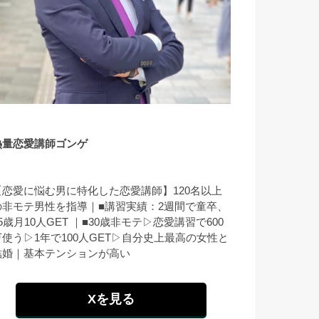
熱量恋愛講師ゴンゲ
【恋愛に悩む男に特化した恋愛講師】120名以上
の非モテ男性を指導｜■講習実績：2週間で童卒、
5歳月10人GET ｜■30歳非モテ▷恋愛講習で600
万使う▷1年で100人GET▷自分史上最高の女性と
結婚｜基本テンションが高い
Xを見る