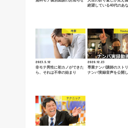
無料モテ個別面談のお知らせ
人生の折り返しが見え
絶望している40代のあ
考察
Youtu
2023.5.12
2020.12.23
非モテ男性に初カノができた
専業ナンパ講師のスト
ら、それは不幸の始まり
ナンパ実録音声を公開
テクニック