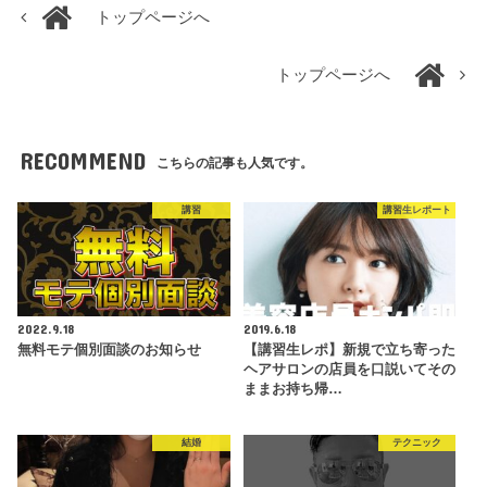
トップページへ
トップページへ
RECOMMEND
こちらの記事も人気です。
講習
講習生レポート
2022.9.18
2019.6.18
無料モテ個別面談のお知らせ
【講習生レポ】新規で立ち寄った
ヘアサロンの店員を口説いてその
ままお持ち帰…
結婚
テクニック