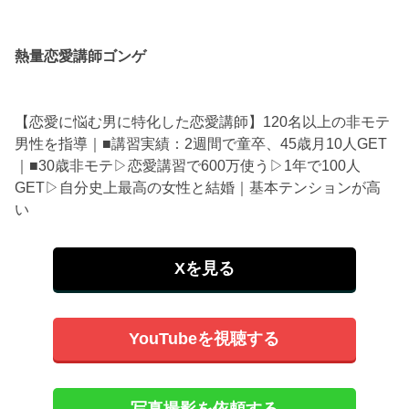
熱量恋愛講師ゴンゲ
【恋愛に悩む男に特化した恋愛講師】120名以上の非モテ
男性を指導｜■講習実績：2週間で童卒、45歳月10人GET
｜■30歳非モテ▷恋愛講習で600万使う▷1年で100人
GET▷自分史上最高の女性と結婚｜基本テンションが高
い
Xを見る
YouTubeを視聴する