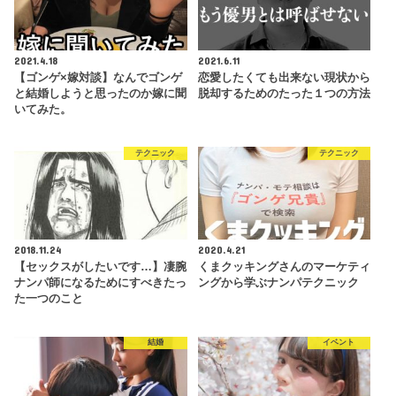
2021.4.18
2021.6.11
【ゴンゲ×嫁対談】なんでゴンゲ
恋愛したくても出来ない現状から
と結婚しようと思ったのか嫁に聞
脱却するためのたった１つの方法
いてみた。
テクニック
テクニック
2018.11.24
2020.4.21
【セックスがしたいです…】凄腕
くまクッキングさんのマーケティ
ナンパ師になるためにすべきたっ
ングから学ぶナンパテクニック
た一つのこと
結婚
イベント