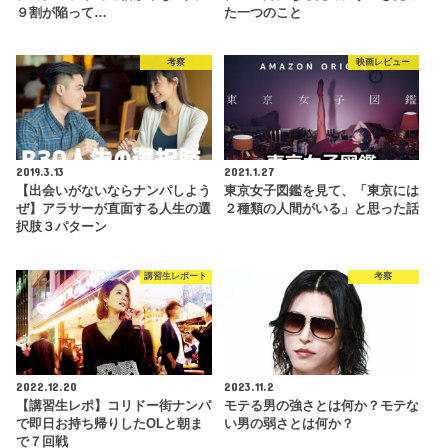
９割が陥って…
た一つのこと
考察
映画レビュー
2019.3.13
2021.1.27
【出会いがないならナンパしよう
東京女子図鑑を見て、「東京には
ぜ】アラサーが直面する人生の選
２種類の人間がいる」と思った話
択肢３パターン
講習生レポート
考察
2022.12.20
2023.11.2
【講習生レポ】コリドー街ナンパ
モテる男の強さとは何か？モテな
で即日お持ち帰りしたOLと朝ま
い男の弱さとは何か？
で７回戦