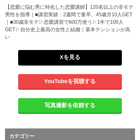
【恋愛に悩む男に特化した恋愛講師】120名以上の非モテ
男性を指導｜■講習実績：2週間で童卒、45歳月10人GET
｜■30歳非モテ▷恋愛講習で600万使う▷1年で100人
GET▷自分史上最高の女性と結婚｜基本テンションが高
い
Xを見る
YouTubeを視聴する
写真撮影を依頼する
カテゴリー