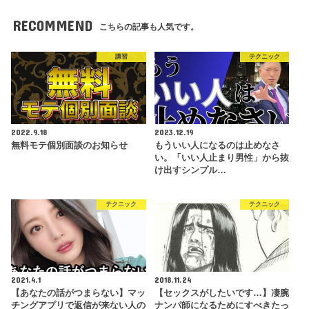
RECOMMEND
こちらの記事も人気です。
講習
テクニック
2022.9.18
2023.12.19
無料モテ個別面談のお知らせ
もういい人になるのは止めなさ
い。「いい人止まり男性」から抜
け出すシンプル…
テクニック
テクニック
2021.4.1
2018.11.24
【あなたの話がつまらない】マッ
【セックスがしたいです…】凄腕
チングアプリで返信が来ない人の
ナンパ師になるためにすべきたっ