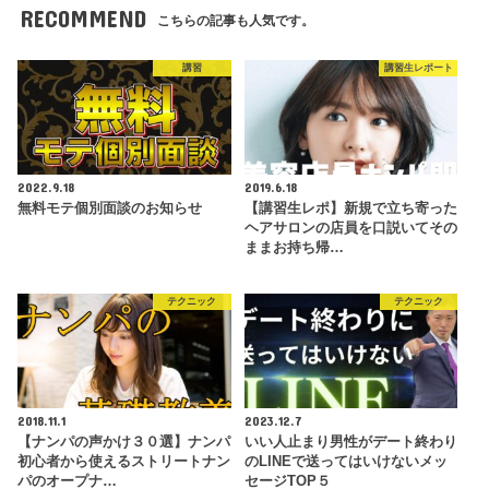
RECOMMEND
こちらの記事も人気です。
講習
講習生レポート
2022.9.18
2019.6.18
無料モテ個別面談のお知らせ
【講習生レポ】新規で立ち寄った
ヘアサロンの店員を口説いてその
ままお持ち帰…
テクニック
テクニック
2018.11.1
2023.12.7
【ナンパの声かけ３０選】ナンパ
いい人止まり男性がデート終わり
初心者から使えるストリートナン
のLINEで送ってはいけないメッ
パのオープナ…
セージTOP５