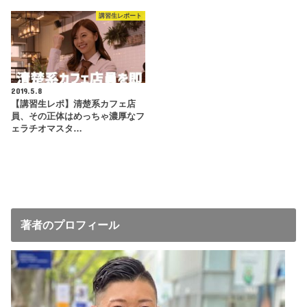
講習生レポート
2019.5.8
【講習生レポ】清楚系カフェ店
員、その正体はめっちゃ濃厚なフ
ェラチオマスタ…
著者のプロフィール