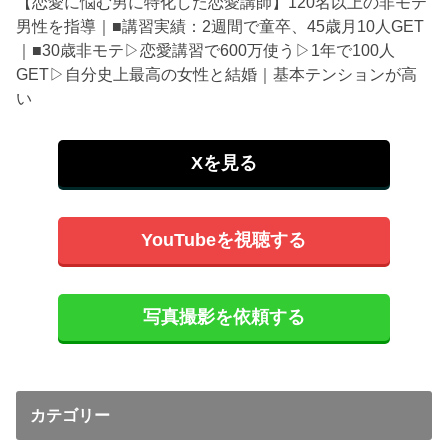
【恋愛に悩む男に特化した恋愛講師】120名以上の非モテ
男性を指導｜■講習実績：2週間で童卒、45歳月10人GET
｜■30歳非モテ▷恋愛講習で600万使う▷1年で100人
GET▷自分史上最高の女性と結婚｜基本テンションが高
い
Xを見る
YouTubeを視聴する
写真撮影を依頼する
カテゴリー