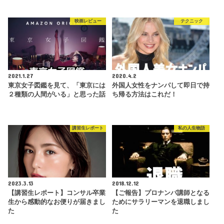
映画レビュー
テクニック
2021.1.27
2020.4.2
東京女子図鑑を見て、「東京には
外国人女性をナンパして即日で持
２種類の人間がいる」と思った話
ち帰る方法はこれだ！
講習生レポート
私の人生物語
2023.3.13
2018.12.12
【講習生レポート】コンサル卒業
【ご報告】プロナンパ講師となる
生から感動的なお便りが届きまし
ためにサラリーマンを退職しまし
た
た