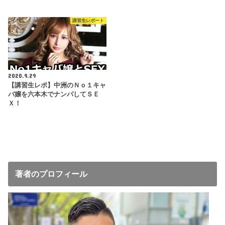
講習生レポート
2020.9.29
【講習生レポ】中洲のＮｏ１キャ
バ嬢を六本木でナンパしてＳＥ
Ｘ！
著者のプロフィール