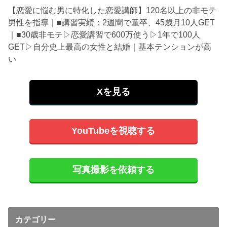
【恋愛に悩む男に特化した恋愛講師】120名以上の非モテ
男性を指導｜■講習実績：2週間で童卒、45歳月10人GET
｜■30歳非モテ▷恋愛講習で600万使う▷1年で100人
GET▷自分史上最高の女性と結婚｜基本テンションが高
い
Xを見る
YouTubeを視聴する
写真撮影を依頼する
カテゴリー