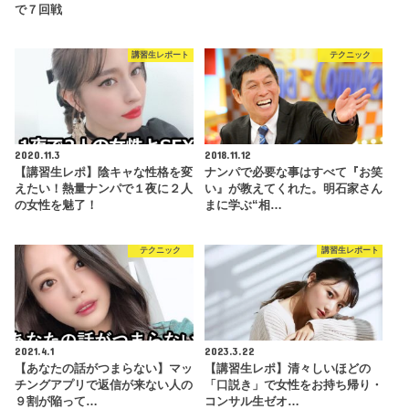
で７回戦
講習生レポート
テクニック
2020.11.3
2018.11.12
【講習生レポ】陰キャな性格を変
ナンパで必要な事はすべて『お笑
えたい！熱量ナンパで１夜に２人
い』が教えてくれた。明石家さん
の女性を魅了！
まに学ぶ“相…
テクニック
講習生レポート
2021.4.1
2023.3.22
【あなたの話がつまらない】マッ
【講習生レポ】清々しいほどの
チングアプリで返信が来ない人の
「口説き」で女性をお持ち帰り・
９割が陥って…
コンサル生ゼオ…