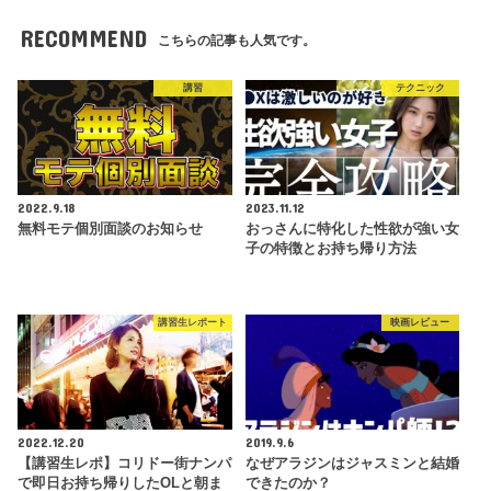
RECOMMEND
こちらの記事も人気です。
講習
テクニック
2022.9.18
2023.11.12
無料モテ個別面談のお知らせ
おっさんに特化した性欲が強い女
子の特徴とお持ち帰り方法
講習生レポート
映画レビュー
2022.12.20
2019.9.6
【講習生レポ】コリドー街ナンパ
なぜアラジンはジャスミンと結婚
で即日お持ち帰りしたOLと朝ま
できたのか？