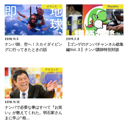
イベント
Youtube
2018.11.5
2019.3.8
ナンパ師、空へ！スカイダイビン
【ゴンゲのナンパチャンネル総集
グに行ってきたときの話
編Vol.３】ナンパ講師特別対談
テクニック
2018.11.12
ナンパで必要な事はすべて『お笑
い』が教えてくれた。明石家さん
まに学ぶ“相…