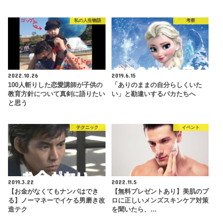
私の人生物語
考察
2022.10.26
2019.6.15
100人斬りした恋愛講師が子供の
「ありのままの自分らしくいた
教育方針について真剣に語りたい
い」と勘違いするバカたちへ
と思う
テクニック
イベント
2019.3.22
2022.11.5
【お金がなくてもナンパはでき
【無料プレゼントあり】美肌のプ
る】ノーマネーでイケる男磨き改
ロに正しいメンズスキンケア対策
造テク
を聞いたら、…