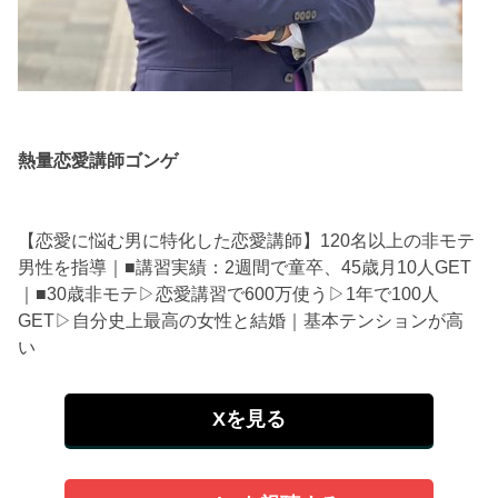
熱量恋愛講師ゴンゲ
【恋愛に悩む男に特化した恋愛講師】120名以上の非モテ
男性を指導｜■講習実績：2週間で童卒、45歳月10人GET
｜■30歳非モテ▷恋愛講習で600万使う▷1年で100人
GET▷自分史上最高の女性と結婚｜基本テンションが高
い
Xを見る