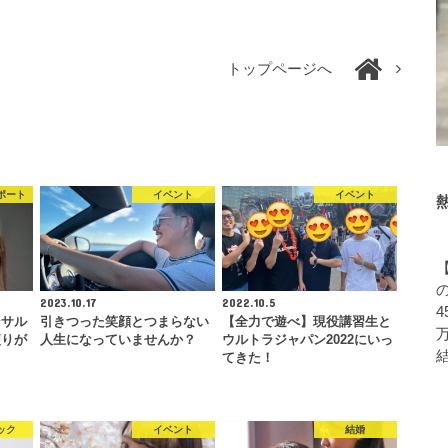
トップページへ
ポート
イベント
イベント
2023.10.17
2022.10.5
4
ンサル
引きつった笑顔とつまらない
【全力で遊べ】現役講習生と
便りが
人生になっていませんか？
ウルトラジャパン2022にいっ
てきた！
ック
イベント
結婚