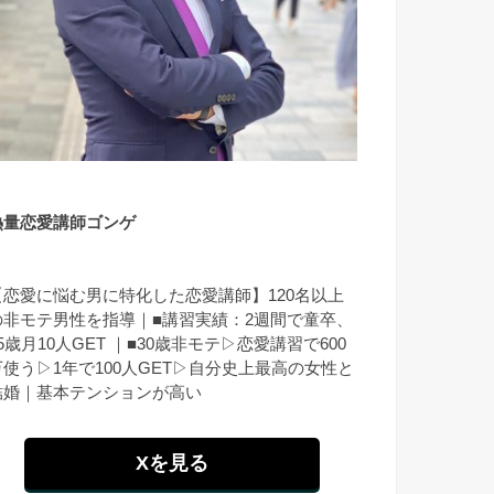
熱量恋愛講師ゴンゲ
【恋愛に悩む男に特化した恋愛講師】120名以上
の非モテ男性を指導｜■講習実績：2週間で童卒、
5歳月10人GET ｜■30歳非モテ▷恋愛講習で600
万使う▷1年で100人GET▷自分史上最高の女性と
結婚｜基本テンションが高い
Xを見る