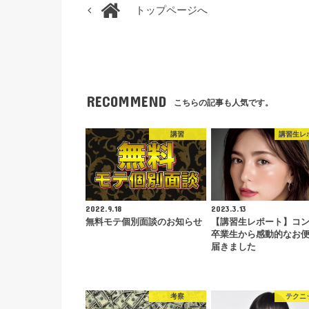
トップページへ
RECOMMEND
こちらの記事も人気です。
講習
講習生レ
2022.9.18
2023.3.13
無料モテ個別面談のお知らせ
【講習生レポート】コ
卒業生から感動的なお
届きました
考察
テクニ