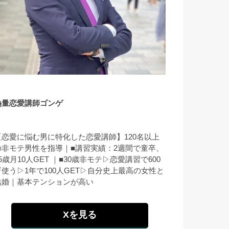
熱量恋愛講師ゴンゲ
【恋愛に悩む男に特化した恋愛講師】120名以上
の非モテ男性を指導｜■講習実績：2週間で童卒、
5歳月10人GET ｜■30歳非モテ▷恋愛講習で600
万使う▷1年で100人GET▷自分史上最高の女性と
結婚｜基本テンションが高い
Xを見る