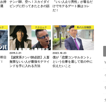
のお持
ナンパ師、空へ！スカイダイ
「いい人止り男性」が着るだ
3選
ビングに行ってきたときの話
けでモテるデート服はコレ
だ！
ック
テクニック
私の人生物語
2019.3.21
2023.10.23
て即日
【誠実系ナンパ師必読】人畜
僕が「恋愛コンサルタント」
だ！
無害ないい人が最強モテマイ
という仕事を通して世の中に
ンドを手に入れる方法
伝えたいこと