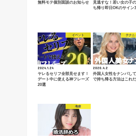
無料モテ個別面談のお知らせ
見逃すな！若い女の子
ち帰り即日OKのサイン
イベント
テクニ
2024.1.24
2020.4.2
ヤレるセリフ全部見せます！
外国人女性をナンパし
デート中に使える神フレーズ
で持ち帰る方法はこれ
20選
考察