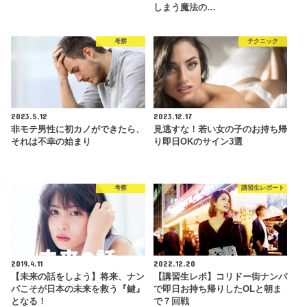
しまう魔法の…
考察
テクニック
2023.5.12
2023.12.17
非モテ男性に初カノができたら、
見逃すな！若い女の子のお持ち帰
それは不幸の始まり
り即日OKのサイン3選
考察
講習生レポート
2019.4.11
2022.12.20
【未来の話をしよう】将来、ナン
【講習生レポ】コリドー街ナンパ
パこそが日本の未来を救う『鍵』
で即日お持ち帰りしたOLと朝ま
となる！
で７回戦