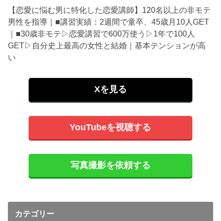
【恋愛に悩む男に特化した恋愛講師】120名以上の非モテ
男性を指導｜■講習実績：2週間で童卒、45歳月10人GET
｜■30歳非モテ▷恋愛講習で600万使う▷1年で100人
GET▷自分史上最高の女性と結婚｜基本テンションが高
い
Xを見る
YouTubeを視聴する
写真撮影を依頼する
カテゴリー