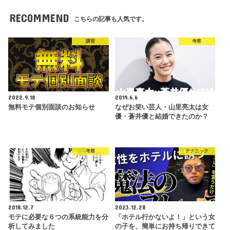
RECOMMEND
こちらの記事も人気です。
講習
考察
2022.9.18
2019.6.6
無料モテ個別面談のお知らせ
なぜお笑い芸人・山里亮太は女
優・蒼井優と結婚できたのか？
考察
テクニック
2018.12.7
2023.12.28
モテに必要な６つの系統能力を分
「ホテル行かないよ！」という女
析してみました
の子を、簡単にお持ち帰りできて