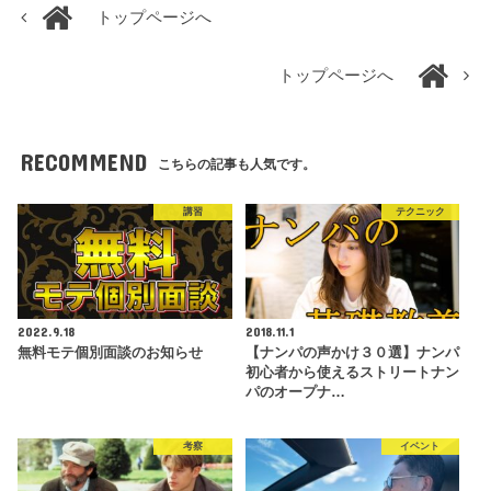
トップページへ
トップページへ
RECOMMEND
こちらの記事も人気です。
講習
テクニック
2022.9.18
2018.11.1
無料モテ個別面談のお知らせ
【ナンパの声かけ３０選】ナンパ
初心者から使えるストリートナン
パのオープナ…
考察
イベント