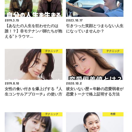
2019.3.15
2023.10.17
【あなたの人生を狂わせたのは
引きつった笑顔とつまらない人生
誰！？】非モテナンパ師たちが抱
になっていませんか？
える"トラウマ…
テクニック
テクニック
2019.8.10
2020.10.2
女性の食い付きを爆上げする『人
彼女いない歴＝年齢の恋愛弱者が
生コンサルアプローチ』の使い方
恋愛トークで格上証明する方法
テクニック
考察