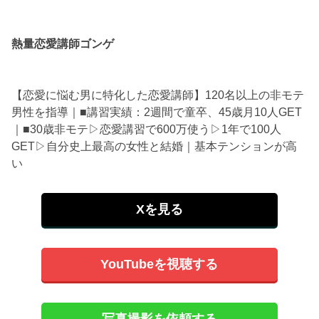
熱量恋愛講師ゴンゲ
【恋愛に悩む男に特化した恋愛講師】120名以上の非モテ
男性を指導｜■講習実績：2週間で童卒、45歳月10人GET
｜■30歳非モテ▷恋愛講習で600万使う▷1年で100人
GET▷自分史上最高の女性と結婚｜基本テンションが高
い
Xを見る
YouTubeを視聴する