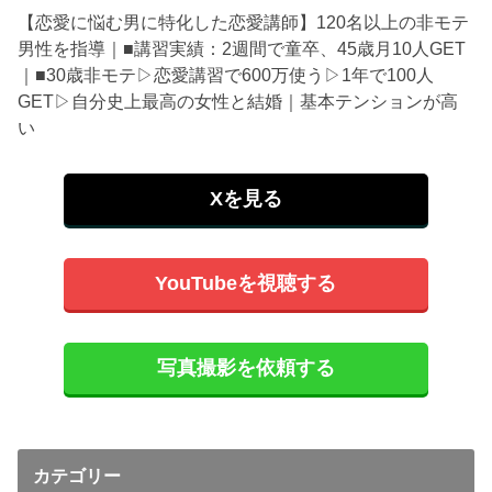
【恋愛に悩む男に特化した恋愛講師】120名以上の非モテ
男性を指導｜■講習実績：2週間で童卒、45歳月10人GET
｜■30歳非モテ▷恋愛講習で600万使う▷1年で100人
GET▷自分史上最高の女性と結婚｜基本テンションが高
い
Xを見る
YouTubeを視聴する
写真撮影を依頼する
カテゴリー