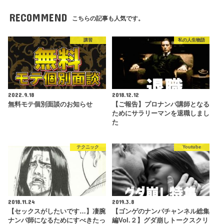
RECOMMEND
こちらの記事も人気です。
講習
私の人生物語
2022.9.18
2018.12.12
無料モテ個別面談のお知らせ
【ご報告】プロナンパ講師となる
ためにサラリーマンを退職しまし
た
テクニック
Youtube
2018.11.24
2019.3.8
【セックスがしたいです…】凄腕
【ゴンゲのナンパチャンネル総集
ナンパ師になるためにすべきたっ
編Vol.２】グダ崩しトークスクリ