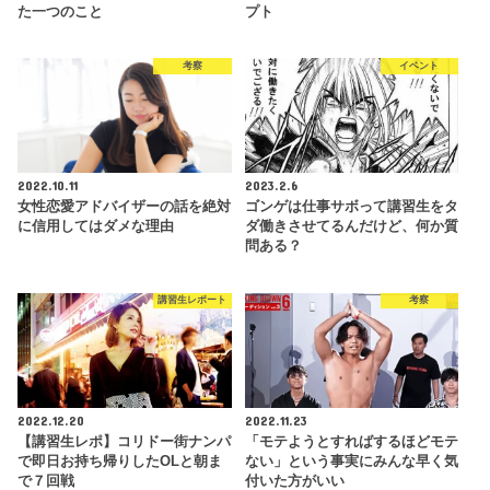
た一つのこと
プト
考察
イベント
2022.10.11
2023.2.6
女性恋愛アドバイザーの話を絶対
ゴンゲは仕事サボって講習生をタ
に信用してはダメな理由
ダ働きさせてるんだけど、何か質
問ある？
講習生レポート
考察
2022.12.20
2022.11.23
【講習生レポ】コリドー街ナンパ
「モテようとすればするほどモテ
で即日お持ち帰りしたOLと朝ま
ない」という事実にみんな早く気
で７回戦
付いた方がいい