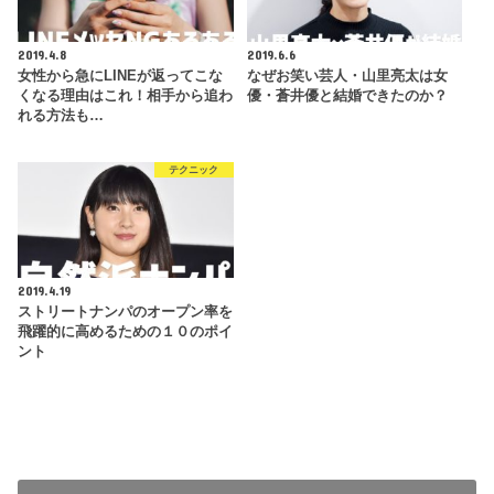
2019.4.8
2019.6.6
女性から急にLINEが返ってこな
なぜお笑い芸人・山里亮太は女
くなる理由はこれ！相手から追わ
優・蒼井優と結婚できたのか？
れる方法も…
テクニック
2019.4.19
ストリートナンパのオープン率を
飛躍的に高めるための１０のポイ
ント