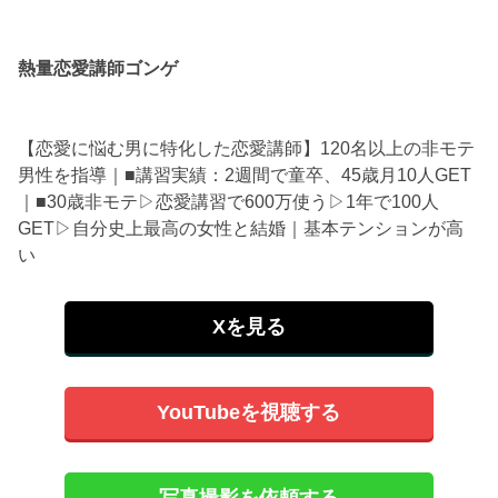
熱量恋愛講師ゴンゲ
【恋愛に悩む男に特化した恋愛講師】120名以上の非モテ
男性を指導｜■講習実績：2週間で童卒、45歳月10人GET
｜■30歳非モテ▷恋愛講習で600万使う▷1年で100人
GET▷自分史上最高の女性と結婚｜基本テンションが高
い
Xを見る
YouTubeを視聴する