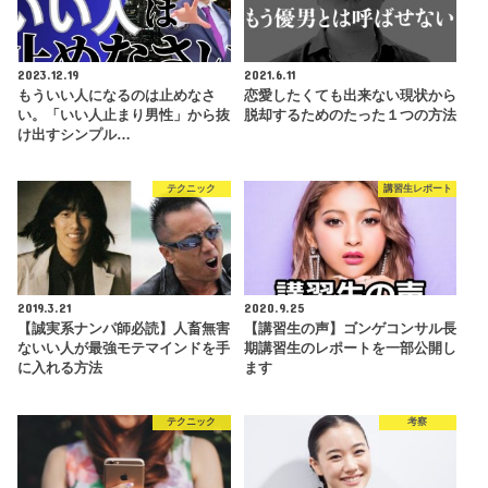
2023.12.19
2021.6.11
もういい人になるのは止めなさ
恋愛したくても出来ない現状から
い。「いい人止まり男性」から抜
脱却するためのたった１つの方法
け出すシンプル…
テクニック
講習生レポート
2019.3.21
2020.9.25
【誠実系ナンパ師必読】人畜無害
【講習生の声】ゴンゲコンサル長
ないい人が最強モテマインドを手
期講習生のレポートを一部公開し
に入れる方法
ます
テクニック
考察