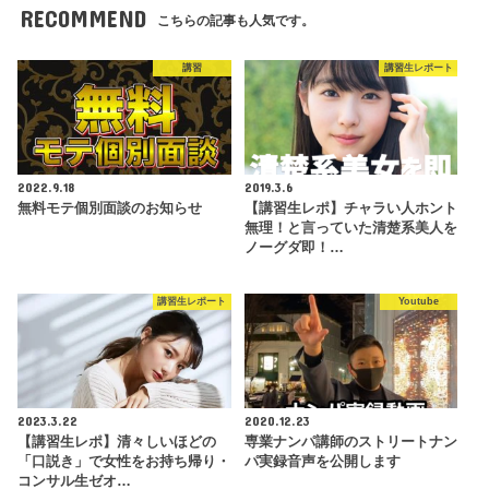
RECOMMEND
こちらの記事も人気です。
講習
講習生レポート
2022.9.18
2019.3.6
無料モテ個別面談のお知らせ
【講習生レポ】チャラい人ホント
無理！と言っていた清楚系美人を
ノーグダ即！…
講習生レポート
Youtube
2023.3.22
2020.12.23
【講習生レポ】清々しいほどの
専業ナンパ講師のストリートナン
「口説き」で女性をお持ち帰り・
パ実録音声を公開します
コンサル生ゼオ…