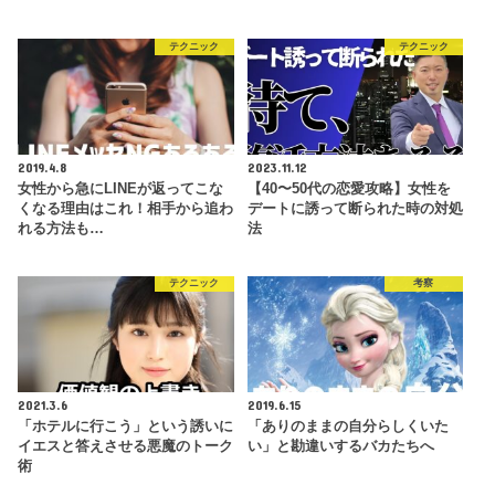
テクニック
テクニック
2019.4.8
2023.11.12
女性から急にLINEが返ってこな
【40〜50代の恋愛攻略】女性を
くなる理由はこれ！相手から追わ
デートに誘って断られた時の対処
れる方法も…
法
テクニック
考察
2021.3.6
2019.6.15
「ホテルに行こう」という誘いに
「ありのままの自分らしくいた
イエスと答えさせる悪魔のトーク
い」と勘違いするバカたちへ
術