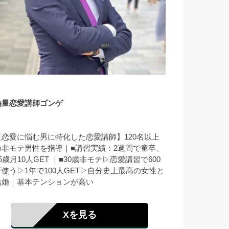
熱量恋愛講師ゴンゲ
【恋愛に悩む男に特化した恋愛講師】120名以上
の非モテ男性を指導｜■講習実績：2週間で童卒、
5歳月10人GET ｜■30歳非モテ▷恋愛講習で600
万使う▷1年で100人GET▷自分史上最高の女性と
結婚｜基本テンションが高い
Xを見る