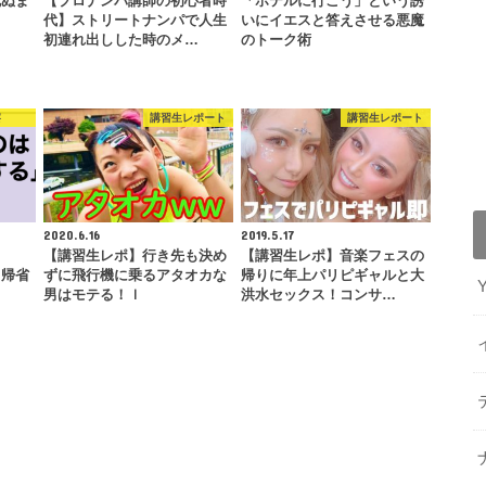
死ぬま
【プロナンパ講師の初心者時
「ホテルに行こう」という誘
代】ストリートナンパで人生
いにイエスと答えさせる悪魔
初連れ出しした時のメ…
のトーク術
察
講習生レポート
講習生レポート
2020.6.16
2019.5.17
る
【講習生レポ】行き先も決め
【講習生レポ】音楽フェスの
月帰省
ずに飛行機に乗るアタオカな
帰りに年上パリピギャルと大
男はモテる！ｌ
洪水セックス！コンサ…