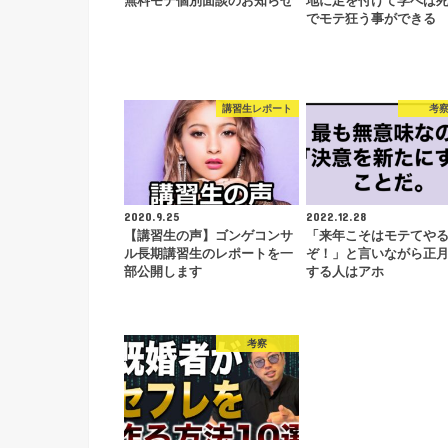
無料モテ個別面談のお知らせ
地に足を付けて学べば
でモテ狂う事ができる
講習生レポート
考
2020.9.25
2022.12.28
【講習生の声】ゴンゲコンサ
「来年こそはモテてや
ル長期講習生のレポートを一
ぞ！」と言いながら正
部公開します
する人はアホ
考察